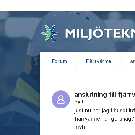
Hoppa till innehåll
Forum
Fjärrvärme
an
anslutning till fjär
hej!
just nu har jag i huset l
fjärrvärme hur göra jag?
mvh