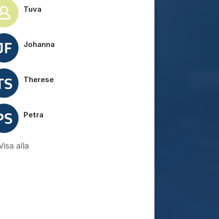
Tuva
Johanna
Therese
tällningar för inlägg/kommentar
Petra
Visa alla