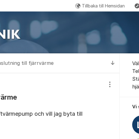
Tillbaka till Hemsidan
Email: kundservice@miljotek
Om for
slutning till fjärrvärme
Vä
Till senas
Te
St
hj
Visa/dölj inst
rvärme
Vi
uftvärmepump och vill jag byta till