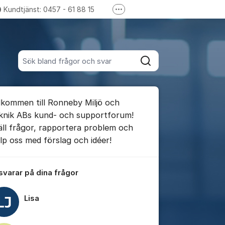
Kundtjänst: 0457 - 61 88 15
Fler supportlänkar
nik.ronneby.se
Gå till Facebook
Sök bland alla inlägg
Sök
umet
lkommen till Ronneby Miljö och
te kommentaren
knik ABs kund- och supportforum!
äll frågor, rapportera problem och
älp oss med förslag och idéer!
ällningar för inlägg/kommentar
 svarar på dina frågor
Lisa