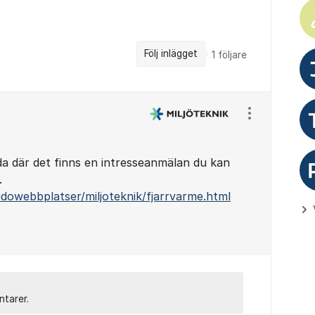
Följ inlägget
1
följare
Visa/dölj ins
ida där det finns en intresseanmälan du kan
.
dowebbplatser/miljoteknik/fjarrvarme.html
ntarer.