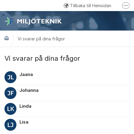
Hoppa till innehåll
Tillbaka till Hemsidan
Fler
Kundtjänst: 0457 - 61 88 15
Email: kundservice@miljoteknik.ronneby.se
Vi svarar på dina frågor
Gå till Facebook
Vi svarar på dina frågor
Jaana
Johanna
Linda
Lisa