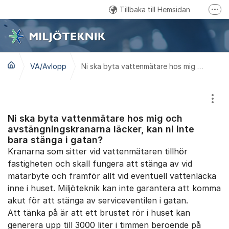
Hoppa till innehåll
Tillbaka till Hemsidan
Fler
Kundtjänst: 0457 - 61 88 15
Email: kundservice@miljoteknik.ronneby.se
VA/Avlopp
Gå till Facebook
Ni ska byta vattenmätare hos mig och avstängningskranarna läcker, kan ni inte bara stänga i gatan?
Visa
Ni ska byta vattenmätare hos mig och
avstängningskranarna läcker, kan ni inte
bara stänga i gatan?
Kranarna som sitter vid vattenmätaren tillhör
fastigheten och skall fungera att stänga av vid
mätarbyte och framför allt vid eventuell vattenläcka
inne i huset. Miljöteknik kan inte garantera att komma
akut för att stänga av serviceventilen i gatan.
Att tänka på är att ett brustet rör i huset kan
generera upp till 3000 liter i timmen beroende på