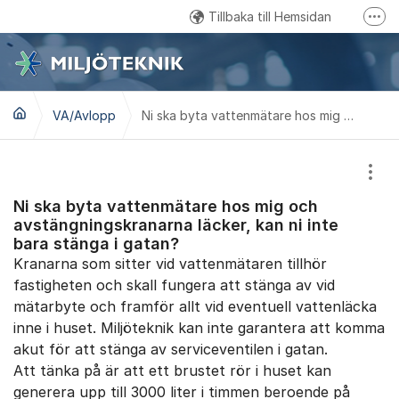
Hoppa till innehåll
Tillbaka till Hemsidan
Fler
Kundtjänst: 0457 - 61 88 15
Email: kundservice@miljoteknik.ronneby.se
VA/Avlopp
Gå till Facebook
Ni ska byta vattenmätare hos mig och avstängningskranarna läcker, kan ni inte bara stänga i gatan?
Visa
Ni ska byta vattenmätare hos mig och
avstängningskranarna läcker, kan ni inte
bara stänga i gatan?
Kranarna som sitter vid vattenmätaren tillhör
fastigheten och skall fungera att stänga av vid
mätarbyte och framför allt vid eventuell vattenläcka
inne i huset. Miljöteknik kan inte garantera att komma
akut för att stänga av serviceventilen i gatan.
Att tänka på är att ett brustet rör i huset kan
generera upp till 3000 liter i timmen beroende på