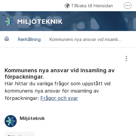
Hoppa till innehåll
Tillbaka till Hemsidan
Fler
Kundtjänst: 0457 - 61 88 15
Email: kundservice@miljoteknik.ronneby.se
Renhållning
Gå till Facebook
Kommunens nya ansvar vid insamling av förpackningar.
Visa
Kommunens nya ansvar vid insamling av
förpackningar.
Här hittar du vanliga frågor som uppstått vid
kommunens nya ansvar för insamling av
förpackningar:
Frågor och svar
Miljöteknik