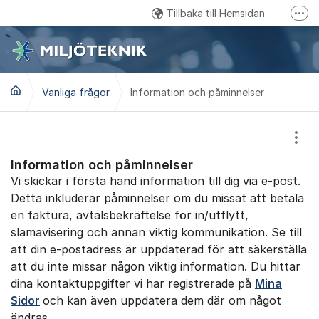
Hoppa till innehåll
Tillbaka till Hemsidan
Fler
Kundtjänst: 0457 - 61 88 15
Email: kundservice@miljoteknik.ronneby.se
Vanliga frågor
Information och påminnelser
Gå till Facebook
Visa
Information och påminnelser
Vi skickar i första hand information till dig via e-post.
Detta inkluderar påminnelser om du missat att betala
en faktura, avtalsbekräftelse för in/utflytt,
slamavisering och annan viktig kommunikation. Se till
att din e-postadress är uppdaterad för att säkerställa
att du inte missar någon viktig information. Du hittar
dina kontaktuppgifter vi har registrerade på
Mina
Sidor
och kan även uppdatera dem där om något
ändras.