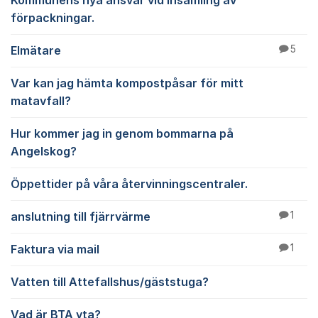
Kommunens nya ansvar vid insamling av
förpackningar.
Elmätare
5
Var kan jag hämta kompostpåsar för mitt
matavfall?
Hur kommer jag in genom bommarna på
Angelskog?
Öppettider på våra återvinningscentraler.
anslutning till fjärrvärme
1
Faktura via mail
1
Vatten till Attefallshus/gäststuga?
Vad är BTA yta?