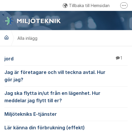
Hoppa till innehåll
Tillbaka till Hemsidan
Fler
Kundtjänst: 0457 - 61 88 15
Email: kundservice@miljoteknik.ronneby.se
Alla inlägg
Gå till Facebook
Alla inlägg
jord
1
Jag är företagare och vill teckna avtal. Hur
gör jag?
Jag ska flytta in/ut från en lägenhet. Hur
meddelar jag flytt till er?
Miljötekniks E-tjänster
Lär känna din förbrukning (effekt)